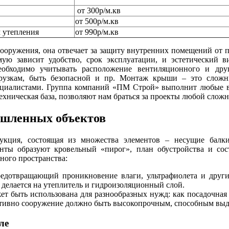
от 300р/м.кв
от 500р/м.кв
 утепления
от 990р/м.кв
ооружения, она отвечает за защиту внутренних помещений от 
ямую зависит удобство, срок эксплуатации, и эстетический
обходимо учитывать расположение вентиляционного и друг
грузкам, быть безопасной и пр. Монтаж крыши – это сложн
ециалистами. Группа компаний «ПМ Строй» выполнит любые
хническая база, позволяют нам браться за проекты любой сложн
ышленных объектов
кция, состоящая из множества элементов – несущие балки, 
ты образуют кровельный «пирог», план обустройства и соста
ного пространства:
редотвращающий проникновение влаги, ультрафиолета и друг
делается на утеплитель и гидроизоляционный слой.
ет быть использована для разнообразных нужд: как посадочная
руктивно сооружение должно быть высокопрочным, способным вы
ле