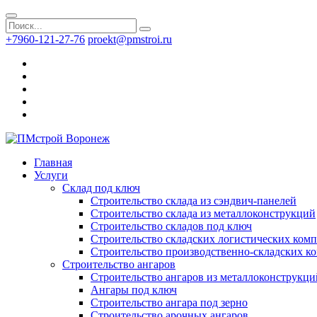
+7960-121-27-76
proekt@pmstroi.ru
Главная
Услуги
Склад под ключ
Строительство склада из сэндвич-панелей
Строительство склада из металлоконструкций
Строительство складов под ключ
Строительство складских логистических ком
Строительство производственно-складских к
Строительство ангаров
Строительство ангаров из металлоконструкци
Ангары под ключ
Строительство ангара под зерно
Строительство арочных ангаров