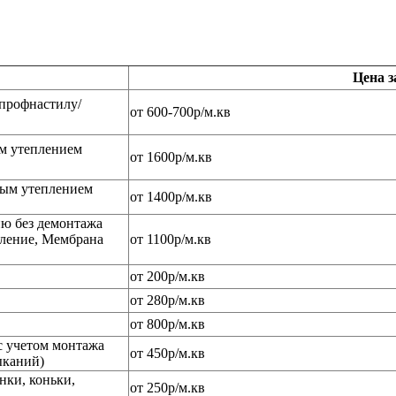
Цена за
профнастилу/
от 600-700р/м.кв
м утеплением
от 1600р/м.кв
ным утеплением
от 1400р/м.кв
ию без демонтажа
пление, Мембрана
от 1100р/м.кв
от 200р/м.кв
от 280р/м.кв
от 800р/м.кв
с учетом монтажа
от 450р/м.кв
ыканий)
нки, коньки,
от 250р/м.кв