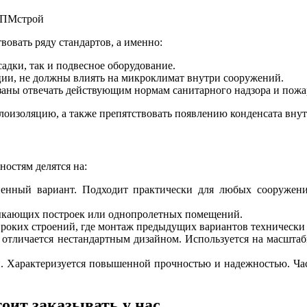
овать ряду стандартов, а именно:
дки, так и подвесное оборудование.
ии, не должны влиять на микроклимат внутри сооружений.
аны отвечать действующим нормам санитарного надзора и пожа
лоизоляцию, а также препятствовать появлению конденсата внут
остям делятся на:
ненный вариант. Подходит практически для любых сооружени
мыкающих построек или однопролетных помещений.
ироких строений, где монтаж предыдущих вариантов технически
отличается нестандартным дизайном. Используется на масштаб
 Характеризуется повышенной прочностью и надежностью. Час
оит заказывать у нас