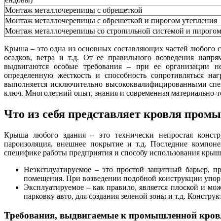
Монтаж металлочерепицы с обрешеткой
Монтаж металлочерепицы с обрешеткой и пирогом утепления
Монтаж металлочерепицы со стропильной системой и пирогом
Крыша – это одна из основных составляющих частей любого с
осадков, ветра и т.д. От ее правильного возведения напр
выдвигаются особые требования – при ее организации не
определенную жесткость и способность сопротивляться на
выполняется исключительно высококвалифицированными сп
ключ. Многолетний опыт, знания и современная материально-те
Что из себя представляет кровля пром
Крыша любого здания – это технически непростая констру
пароизоляция, внешнее покрытие и т.д. Последние компонен
специфике работы предприятия и способу использования крыш
Неэксплуатируемое – это простой защитный барьер, п
помещения. При возведении подобной конструкции упор 
Эксплуатируемое – как правило, является плоской и мож
парковку авто, для создания зеленой зоны и т.д. Конст
Требования, выдвигаемые к промышленной кров