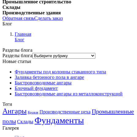
Промышленное строительство
Склады
Производственные здания
Обратная связь
Сделать заказ
Блог
Главная
Блог
Разделы блога
Разделы блога
Новые статьи
Фундаменты под колонны стаканного типа
Заливка бетонного пола в ангаре
Быстровозводимые ангары
Блочный фундамент
Быстровозводимые ангары из металлоконструкций
Теги
Ангары
Промышленные
Производственные цеха
Кровля
Фундаменты
полы
Склады
Галерея