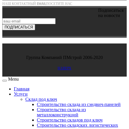
НАШ КОНТАКТНЫЙ EMAIL
ПОСЕТИТЕ НАС
Подписаться
proekt@pmstroi.ru
г.Воронеж ул.Ломоносова 1Б
на новости
Группа Компаний ПМстрой 2006-2020
НАВЕРХ
Menu
Главная
Услуги
Склад под ключ
Строительство склада из сэндвич-панелей
Строительство склада из
металлоконструкций
Строительство складов под ключ
Строительство складских логистических